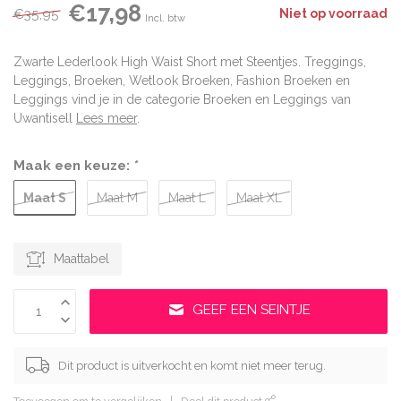
€17,98
€35,95
Niet op voorraad
Incl. btw
Zwarte Lederlook High Waist Short met Steentjes. Treggings,
Leggings, Broeken, Wetlook Broeken, Fashion Broeken en
Leggings vind je in de categorie Broeken en Leggings van
Uwantisell
Lees meer
.
Maak een keuze:
*
Maat S
Maat M
Maat L
Maat XL
Maattabel
GEEF EEN SEINTJE
Dit product is uitverkocht en komt niet meer terug.