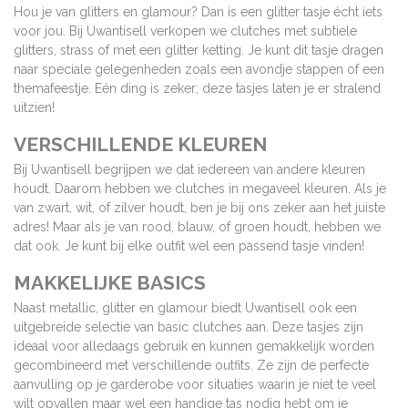
Hou je van glitters en glamour? Dan is een glitter tasje écht iets
voor jou. Bij Uwantisell verkopen we clutches met subtiele
glitters, strass of met een glitter ketting. Je kunt dit tasje dragen
naar speciale gelegenheden zoals een avondje stappen of een
themafeestje. Eén ding is zeker; deze tasjes laten je er stralend
uitzien!
VERSCHILLENDE KLEUREN
Bij Uwantisell begrijpen we dat iedereen van andere kleuren
houdt. Daarom hebben we clutches in megaveel kleuren. Als je
van zwart, wit, of zilver houdt, ben je bij ons zeker aan het juiste
adres! Maar als je van rood, blauw, of groen houdt, hebben we
dat ook. Je kunt bij elke outfit wel een passend tasje vinden!
MAKKELIJKE BASICS
Naast metallic, glitter en glamour biedt Uwantisell ook een
uitgebreide selectie van basic clutches aan. Deze tasjes zijn
ideaal voor alledaags gebruik en kunnen gemakkelijk worden
gecombineerd met verschillende outfits. Ze zijn de perfecte
aanvulling op je garderobe voor situaties waarin je niet te veel
wilt opvallen maar wel een handige tas nodig hebt om je