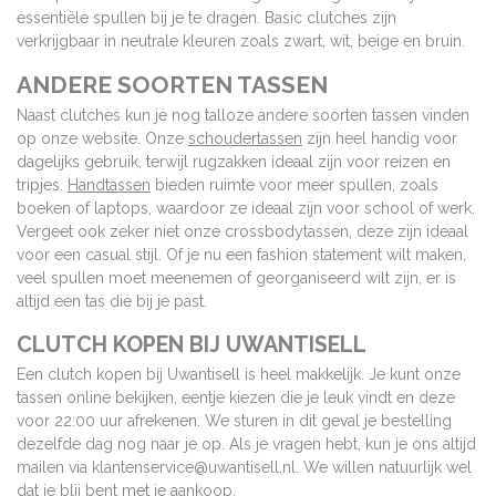
essentiële spullen bij je te dragen. Basic clutches zijn
verkrijgbaar in neutrale kleuren zoals zwart, wit, beige en bruin.
ANDERE SOORTEN TASSEN
Naast clutches kun je nog talloze andere soorten tassen vinden
op onze website. Onze
schoudertassen
zijn heel handig voor
dagelijks gebruik, terwijl rugzakken ideaal zijn voor reizen en
tripjes.
Handtassen
bieden ruimte voor meer spullen, zoals
boeken of laptops, waardoor ze ideaal zijn voor school of werk.
Vergeet ook zeker niet onze crossbodytassen, deze zijn ideaal
voor een casual stijl. Of je nu een fashion statement wilt maken,
veel spullen moet meenemen of georganiseerd wilt zijn, er is
altijd een tas die bij je past.
CLUTCH KOPEN BIJ UWANTISELL
Een clutch kopen bij Uwantisell is heel makkelijk. Je kunt onze
tassen online bekijken, eentje kiezen die je leuk vindt en deze
voor 22:00 uur afrekenen. We sturen in dit geval je bestelling
dezelfde dag nog naar je op. Als je vragen hebt, kun je ons altijd
mailen via
klantenservice@uwantisell.nl
. We willen natuurlijk wel
dat je blij bent met je aankoop.