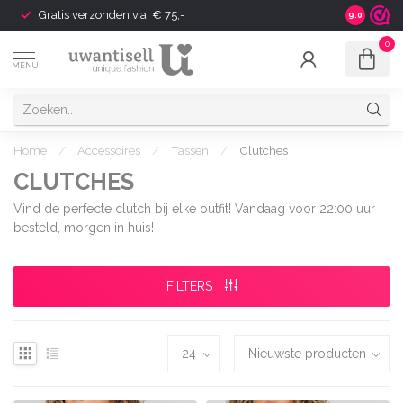
Gratis verzonden v.a. € 75,-
Shipping t
9.0
0
MENU
Home
/
Accessoires
/
Tassen
/
Clutches
CLUTCHES
Vind de perfecte clutch bij elke outfit! Vandaag voor 22:00 uur
besteld, morgen in huis!
FILTERS