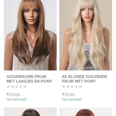
GOUDBRUINE PRUIK
AS BLONDE GOLVENDE
MET LAAGJES EN PONY
PRUIK MET PONY
€29,95
€33,95
Op voorraad
Op voorraad