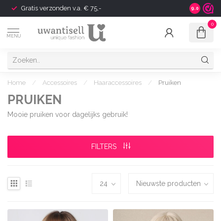
Gratis verzonden v.a. € 75,-
Shipping t
9.0
0
MENU
Home
/
Accessoires
/
Haaraccessoires
/
Pruiken
PRUIKEN
Mooie pruiken voor dagelijks gebruik!
FILTERS