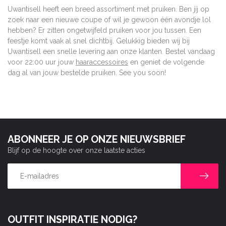
Uwantisell heeft een breed assortiment met pruiken. Ben jij op
zoek naar een nieuwe coupe of wil je gewoon één avondje lol
hebben? Er zitten ongetwijfeld pruiken voor jou tussen. Een
feestje komt vaak al snel dichtbij. Gelukkig bieden wij bij
Uwantisell een snelle levering aan onze klanten. Bestel vandaag
voor 22:00 uur jouw
haaraccessoires
en geniet de volgende
dag al van jouw bestelde pruiken. See you soon!
ABONNEER JE OP ONZE NIEUWSBRIEF
Blijf op de hoogte over onze laatste acties
OUTFIT INSPIRATIE NODIG?