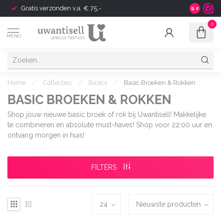
Gratis verzonden v.a. € 75,-
Shipping t
9.0
0
MENU
Home
/
Collecties
/
Basics
/
Basic Broeken & Rokken
BASIC BROEKEN & ROKKEN
Shop jouw nieuwe basic broek of rok bij Uwantisell! Makkelijke
te combineren en absolute must-haves! Shop voor 22:00 uur en
ontvang morgen in huis!
FILTERS