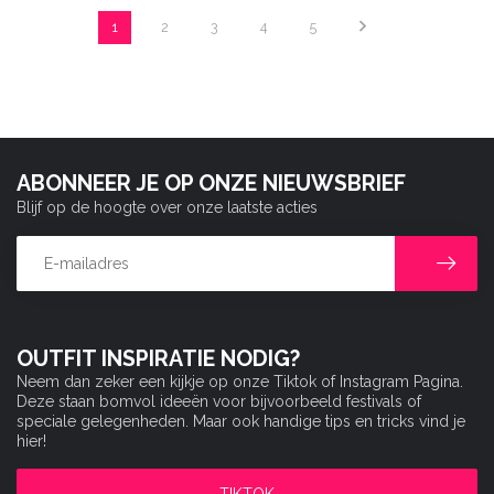
1
2
3
4
5
ABONNEER JE OP ONZE NIEUWSBRIEF
Blijf op de hoogte over onze laatste acties
OUTFIT INSPIRATIE NODIG?
Neem dan zeker een kijkje op onze Tiktok of Instagram Pagina.
Deze staan bomvol ideeën voor bijvoorbeeld festivals of
speciale gelegenheden. Maar ook handige tips en tricks vind je
hier!