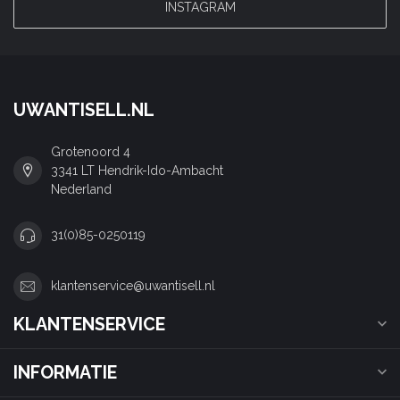
INSTAGRAM
UWANTISELL.NL
Grotenoord 4
3341 LT Hendrik-Ido-Ambacht
Nederland
31(0)85-0250119
klantenservice@uwantisell.nl
KLANTENSERVICE
INFORMATIE