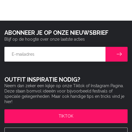
ABONNEER JE OP ONZE NIEUWSBRIEF
Blijf op de hoogte over onze laatste acties
OUTFIT INSPIRATIE NODIG?
Neem dan zeker een kijkje op onze Tiktok of Instagram Pagina.
Deze staan bomvol ideeën voor bijvoorbeeld festivals of
speciale gelegenheden. Maar ook handige tips en tricks vind je
hier!
TIKTOK