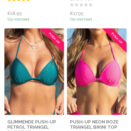
€18,95
€17,95
Op voorraad
Op voorraad
PUSH-UP
PUSH-UP
GLIMMENDE PUSH-UP
PUSH-UP NEON ROZE
PETROL TRIANGEL
TRIANGEL BIKINI TOP