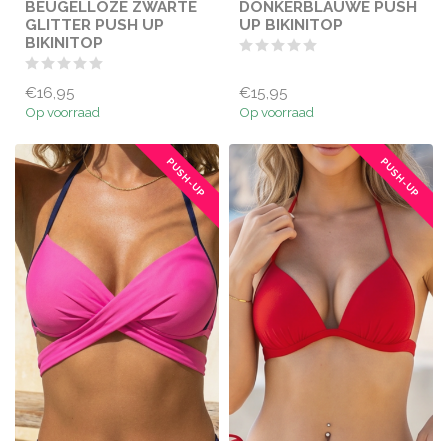
BEUGELLOZE ZWARTE
DONKERBLAUWE PUSH
GLITTER PUSH UP
UP BIKINITOP
BIKINITOP
€16,95
€15,95
Op voorraad
Op voorraad
PUSH-UP
PUSH-UP