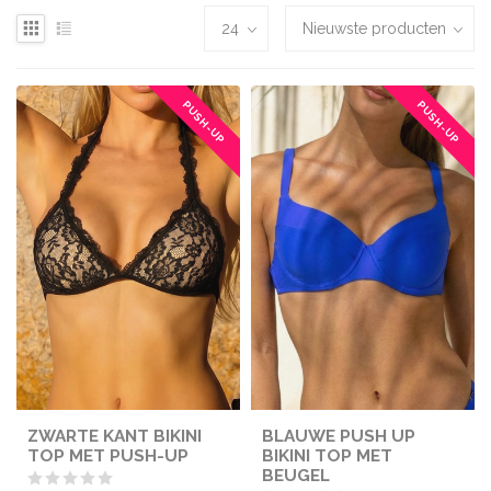
PUSH-UP
PUSH-UP
ZWARTE KANT BIKINI
BLAUWE PUSH UP
TOP MET PUSH-UP
BIKINI TOP MET
BEUGEL