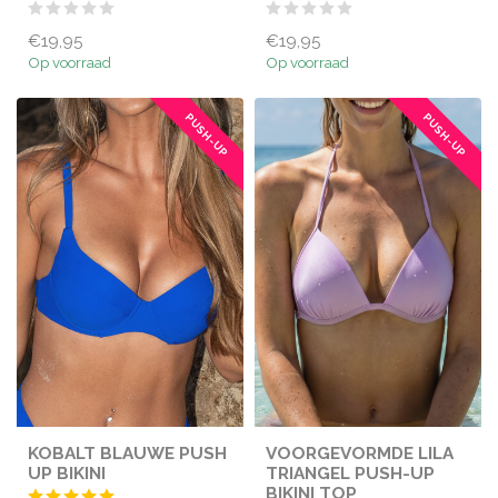
€19,95
€19,95
Op voorraad
Op voorraad
PUSH-UP
PUSH-UP
KOBALT BLAUWE PUSH
VOORGEVORMDE LILA
UP BIKINI
TRIANGEL PUSH-UP
BIKINI TOP