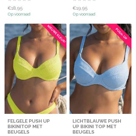
€18,95
€19,95
Op voorraad
Op voorraad
NIEUWE KLEUR!
PUSH-UP
FELGELE PUSH UP
LICHTBLAUWE PUSH
BIKINITOP MET
UP BIKINI TOP MET
BEUGELS
BEUGELS