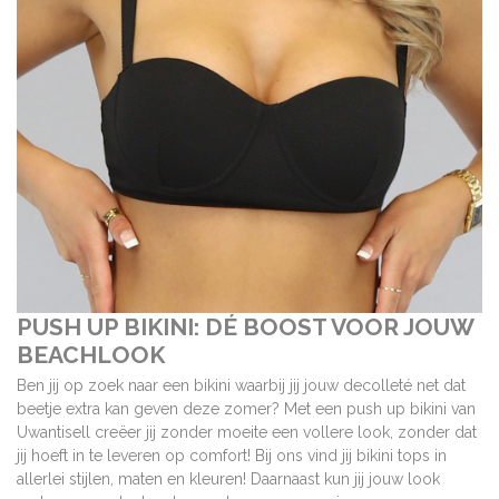
PUSH UP BIKINI: DÉ BOOST VOOR JOUW
BEACHLOOK
Ben jij op zoek naar een bikini waarbij jij jouw decolleté net dat
beetje extra kan geven deze zomer? Met een push up bikini van
Uwantisell creëer jij zonder moeite een vollere look, zonder dat
jij hoeft in te leveren op comfort! Bij ons vind jij bikini tops in
allerlei stijlen, maten en kleuren! Daarnaast kun jij jouw look