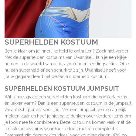
SUPERHELDEN KOSTUUM
Ben je klaar om je innerlijke held te onthullen? Zoek niet verder!
Met de superhelden kostuums van Uwantisell, kun je een kijkje
nemen in de wereld van actie, avontuur en reddingsacties! Of je
nu een superheld of een schurk wilt zijn, Uwantisell heeft voor
jouw gegarandeerd het perfecte superheld kostuum!
SUPERHELDEN KOSTUUM JUMPSUIT
Wil jij heel graag een superhelden kostuum die comfortabel is
én lekker warm? Dan is een superhelden kostuum in de jumpsuit
variant écht perfect voor jou! Met een jumpsuit ben je namelijk
meteen klaar en hoef je niet na te denken over verdere items om
je look mee te combineren. Deze kostuums komen vaak met de
leukste accessoires waardoor je look meteen compleet is.
Daarnaast zijn deze pakjes ideaal voor koudere dagen. Wel zo