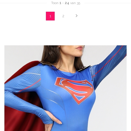
Toon
1
-
24
van 35
1
2