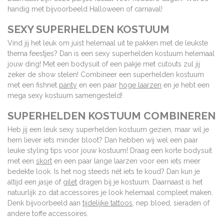
handig met bijvoorbeeld Halloween of carnaval!
SEXY SUPERHELDEN KOSTUUM
Vind jij het leuk om juist helemaal uit te pakken met de leukste
thema feestjes? Dan is een sexy superhelden kostuum helemaal
jouw ding! Met een bodysuit of een pakje met cutouts zul jij
zeker de show stelen! Combineer een superhelden kostuum
met een fishnet
panty
en een paar
hoge laarzen
en je hebt een
mega sexy kostuum samengesteld!
SUPERHELDEN KOSTUUM COMBINEREN
Heb jij een leuk sexy superhelden kostuum gezien, maar wil je
hem liever iets minder bloot? Dan hebben wij wel een paar
leuke styling tips voor jouw kostuum! Draag een korte bodysuit
met een
skort
en een paar lange laarzen voor een iets meer
bedekte look. Is het nog steeds nét iets te koud? Dan kun je
altijd een jasje of
gilet
dragen bij je kostuum. Daarnaast is het
natuurlijk zo dat accessoires je look helemaal compleet maken.
Denk bijvoorbeeld aan
tijdelijke tattoos
, nep bloed, sieraden of
andere toffe accessoires.