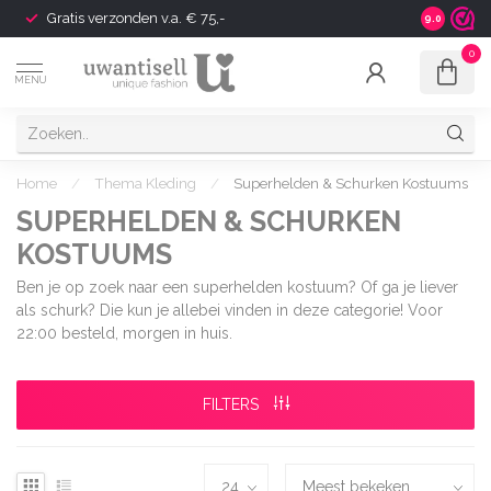
Gratis verzonden v.a. € 75,-
Shipping t
9.0
0
MENU
Home
/
Thema Kleding
/
Superhelden & Schurken Kostuums
SUPERHELDEN & SCHURKEN
KOSTUUMS
Ben je op zoek naar een superhelden kostuum? Of ga je liever
als schurk? Die kun je allebei vinden in deze categorie! Voor
22:00 besteld, morgen in huis.
FILTERS