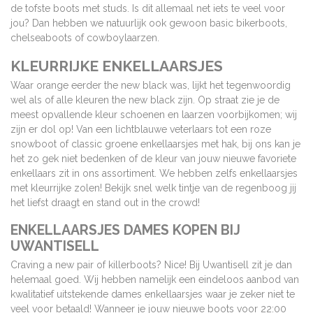
de tofste boots met studs. Is dit allemaal net iets te veel voor
jou? Dan hebben we natuurlijk ook gewoon basic bikerboots,
chelseaboots of cowboylaarzen.
KLEURRIJKE ENKELLAARSJES
Waar orange eerder the new black was, lijkt het tegenwoordig
wel als of alle kleuren the new black zijn. Op straat zie je de
meest opvallende kleur schoenen en laarzen voorbijkomen; wij
zijn er dol op! Van een lichtblauwe veterlaars tot een roze
snowboot of classic groene enkellaarsjes met hak, bij ons kan je
het zo gek niet bedenken of de kleur van jouw nieuwe favoriete
enkellaars zit in ons assortiment. We hebben zelfs enkellaarsjes
met kleurrijke zolen! Bekijk snel welk tintje van de regenboog jij
het liefst draagt en stand out in the crowd!
ENKELLAARSJES DAMES KOPEN BIJ
UWANTISELL
Craving a new pair of killerboots? Nice! Bij Uwantisell zit je dan
helemaal goed. Wij hebben namelijk een eindeloos aanbod van
kwalitatief uitstekende dames enkellaarsjes waar je zeker niet te
veel voor betaald! Wanneer je jouw nieuwe boots voor 22:00