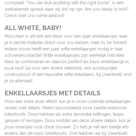
compleet.
“You can kick anything with the right boots”, is een
welbekende spreuk waar wij dol op zijn. Are you ready to kick?
Check snel ons ruime aanbod!
ALL WHITE, BABY!
Misschien is wit niet een kleur voor een paar enkellaarsjes waar
je in eerste instantie direct voor zou kiezen, maar to be honest:
iedere vrouw heeft een paar witte enkellaarsjes nodig in haar
schoenencollectie! Witte enkellaarsjes zijn werkelijk met elke
kleur te combineren en daarom perfect als basis enkellaarsje in
jouw kast! Ga voor een stoere veterbike, een avontuurlijke
cowboyboot of een klassieke witte enkellaars, bij Uwantisell vind
je ze allemaal!
ENKELLAARSJES MET DETAILS
Voor een extra stoer effect, kun je in onze collectie enkellaarsjes
vinden met details. Neem bijvoorbeeld onze zwarte lederlook
bikerboots. Deze hebben als extra decoratie kettingen, tasjes,
gespen of riempjes. Door middel van deze stoere details, kun je
jouw innerlijke rock chick showen. Zo heb je nét een beetje iets
anders dan de basic bikerboots. Ook hebben we bij Uwantisell