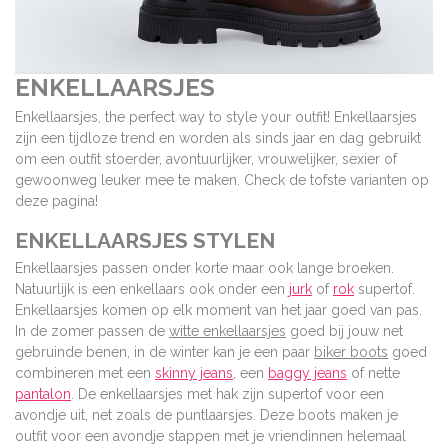
ENKELLAARSJES
Enkellaarsjes, the perfect way to style your outfit!
Enkellaarsjes
zijn een tijdloze trend en worden als sinds jaar en dag gebruikt
om een outfit stoerder, avontuurlijker, vrouwelijker, sexier of
gewoonweg leuker mee te maken. Check de tofste varianten op
deze pagina!
ENKELLAARSJES STYLEN
Enkellaarsjes passen onder korte maar ook lange broeken.
Natuurlijk is een enkellaars ook onder een
jurk
of
rok
supertof.
Enkellaarsjes komen op elk moment van het jaar goed van pas.
In de zomer passen de
witte enkellaarsjes
goed bij jouw net
gebruinde benen, in de winter kan je een paar
biker boots
goed
combineren met een
skinny jeans
, een
baggy jeans
of nette
pantalon
. De enkellaarsjes met hak zijn supertof voor een
avondje uit, net zoals de puntlaarsjes. Deze boots maken je
outfit voor een avondje stappen met je vriendinnen helemaal