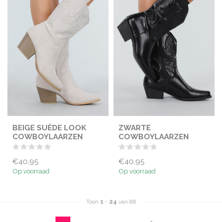
BEIGE SUÈDE LOOK
ZWARTE
COWBOYLAARZEN
COWBOYLAARZEN
€40,95
€40,95
Op voorraad
Op voorraad
Toon
1
-
24
van 88