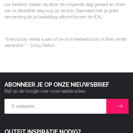
uur besteld, maken wij deze de volgende dag gereed en doen
we ze diezelfde dag nog op de bus. Daarnaast heb je gratis
verzending als je bestelling uitkomt boven de €75,-.
‘’Everybody needs a pair of six-inch heeled boots in their winter
wardrobe ‘’ – Dolly Parton.
ABONNEER JE OP ONZE NIEUWSBRIEF
Blijf op de hoogte over onze laatste acties
OUTFIT INSPIRATIE NODIG?