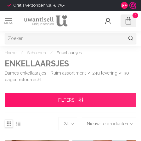
Gratis verzonden v.a. € 75,-
Shipping t
9.0
0
MENU
Home
/
Schoenen
/
Enkellaarsjes
ENKELLAARSJES
Dames enkellaarsjes - Ruim assortiment ✓ 24u levering ✓ 30
dagen retourrecht.
FILTERS