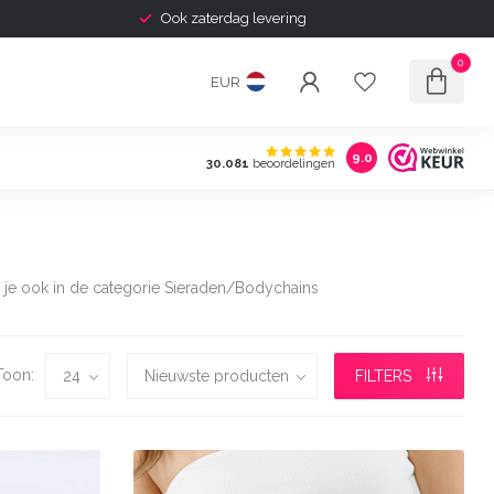
Shipping to Europe Available
0
EUR
9.0
30.081
beoordelingen
d je ook in de categorie Sieraden/Bodychains
Toon:
FILTERS