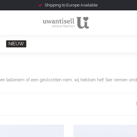
Gratis verzonden v.a. € 75,-
NIEUW
en tailleriem of een gevlochten riem, wij hebben het! Sier riemen vin