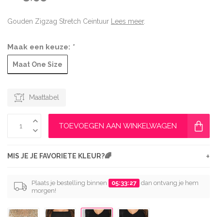
Gouden Zigzag Stretch Ceintuur
Lees meer
.
Maak een keuze:
*
Maat One Size
Maattabel
TOEVOEGEN AAN WINKELWAGEN
+
MIS JE JE FAVORIETE KLEUR?🌈
Plaats je bestelling binnen
05:33:26
dan ontvang je hem
morgen!