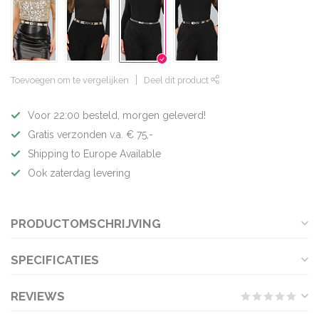
Toevoegen om te vergelijken
Deel dit product
Voor 22:00 besteld, morgen geleverd!
Gratis verzonden v.a. € 75,-
Shipping to Europe Available
Ook zaterdag levering
PRODUCTOMSCHRIJVING
SPECIFICATIES
REVIEWS