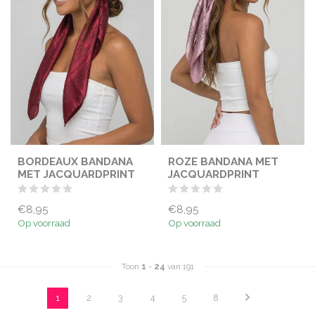
BORDEAUX BANDANA
ROZE BANDANA MET
MET JACQUARDPRINT
JACQUARDPRINT
€8,95
€8,95
Op voorraad
Op voorraad
Toon
1
-
24
van 191
1
2
3
4
5
8