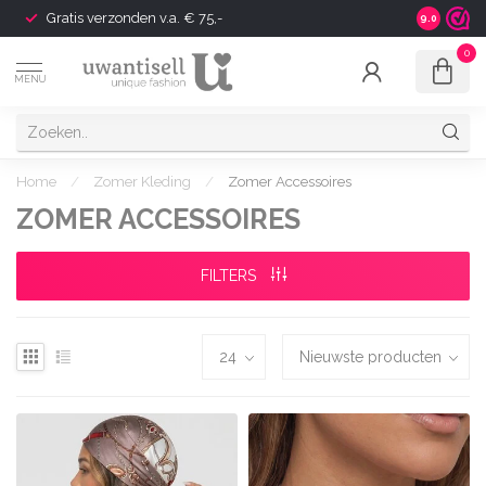
Shipping to Europe Available
9.0
0
MENU
Home
/
Zomer Kleding
/
Zomer Accessoires
ZOMER ACCESSOIRES
FILTERS