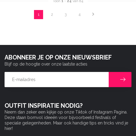
Toon
1
-
24
van 84
1
2
3
4
ABONNEER JE OP ONZE NIEUWSBRIEF
Blijf op de hoogte over onze laatste acties
OUTFIT INSPIRATIE NODIG?
Neem dan zeker een kijkje op onze Tiktok of Instagram Pagina.
Deze staan bomvol ideeën voor bijvoorbeeld festivals of
speciale gelegenheden. Maar ook handige tips en tricks vind je
hier!