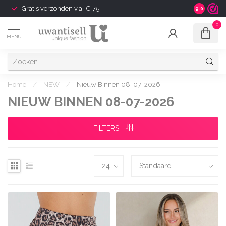
Gratis verzonden v.a. € 75,-
Shipping t
9.0
0
MENU
Home
/
NEW
/
Nieuw Binnen 08-07-2026
NIEUW BINNEN 08-07-2026
FILTERS