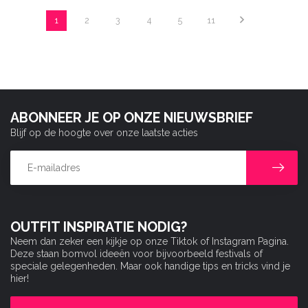
1
2
3
4
5
11
ABONNEER JE OP ONZE NIEUWSBRIEF
Blijf op de hoogte over onze laatste acties
OUTFIT INSPIRATIE NODIG?
Neem dan zeker een kijkje op onze Tiktok of Instagram Pagina.
Deze staan bomvol ideeën voor bijvoorbeeld festivals of
speciale gelegenheden. Maar ook handige tips en tricks vind je
hier!