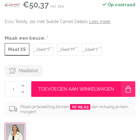
€50,37
€71,95
Op voorraad
Incl. btw
Ecru Teddy Jas met Suède Camel Details
Lees meer
.
Maak een keuze:
*
Maat XS
Maat S
Maat M
Maat L
Maattabel
TOEVOEGEN AAN WINKELWAGEN
Plaats je bestelling binnen
07:05:22
dan ontvang je hem
morgen!