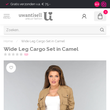
Gratis verzonden v.a. € 75,-
Shipping t
9.0
0
MENU
Home
/
Wide Leg Cargo Set in Camel
Wide Leg Cargo Set in Camel
(0)