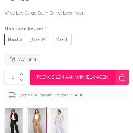
Wide Leg Cargo Set in Camel
Lees meer
.
Maak een keuze:
*
Maat S
Maat M
Maat L
Maattabel
TOEVOEGEN AAN WINKELWAGEN
Voor 22:00 besteld, morgen in huis!