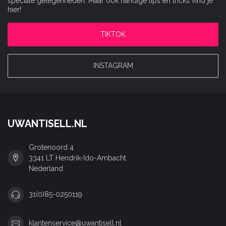
speciale gelegenheden. Maar ook handige tips en tricks vind je
hier!
TIKTOK
INSTAGRAM
UWANTISELL.NL
Grotenoord 4
3341 LT Hendrik-Ido-Ambacht
Nederland
31(0)85-0250119
klantenservice@uwantisell.nl