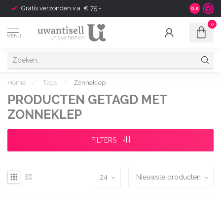
Gratis verzonden v.a. € 75,-
Shipping t
9.0
0
MENU
Home
/
Tags
/
Zonneklep
PRODUCTEN GETAGD MET
ZONNEKLEP
FILTERS