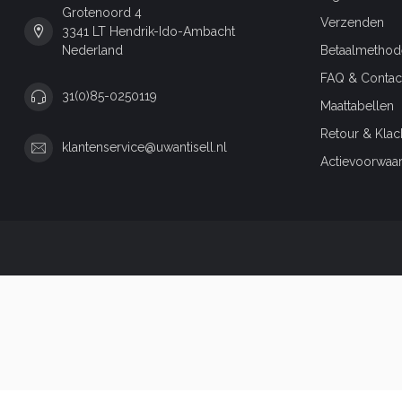
Grotenoord 4
Verzenden
3341 LT Hendrik-Ido-Ambacht
Nederland
Betaalmethod
FAQ & Contac
31(0)85-0250119
Maattabellen
Retour & Klac
klantenservice@uwantisell.nl
Actievoorwaa