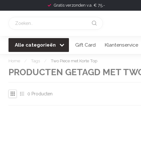
Gratis verzonden v.a. € 75,-
Alle categorieën
Gift Card
Klantenservice
Home
/
Tags
/
Two Piece met Korte Top
PRODUCTEN GETAGD MET TWO
0
Producten