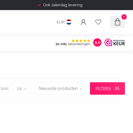
Ook zaterdag levering
0
EUR
9.0
30.081
beoordelingen
Toon:
FILTERS