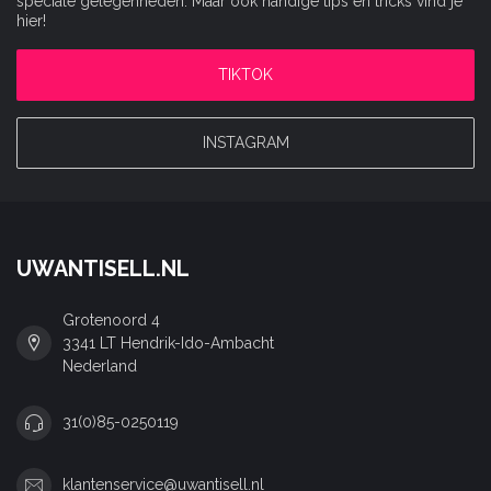
speciale gelegenheden. Maar ook handige tips en tricks vind je
hier!
TIKTOK
INSTAGRAM
UWANTISELL.NL
Grotenoord 4
3341 LT Hendrik-Ido-Ambacht
Nederland
31(0)85-0250119
klantenservice@uwantisell.nl