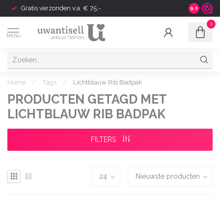
Gratis verzonden v.a. € 75,-
Shipping t
9.0
0
MENU
Home
/
Tags
/
Lichtblauw Rib Badpak
PRODUCTEN GETAGD MET
LICHTBLAUW RIB BADPAK
FILTERS