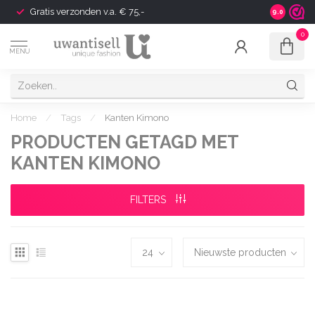
Gratis verzonden v.a. € 75,-
Shipping t
9.0
0
MENU
Home
/
Tags
/
Kanten Kimono
PRODUCTEN GETAGD MET
KANTEN KIMONO
FILTERS