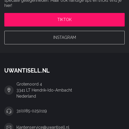
speciale gelegenheden. Maar ook handige tips en tricks vind je
hier!
TIKTOK
INSTAGRAM
UWANTISELL.NL
Grotenoord 4
3341 LT Hendrik-Ido-Ambacht
Nederland
31(0)85-0250119
klantenservice@uwantisell.nl