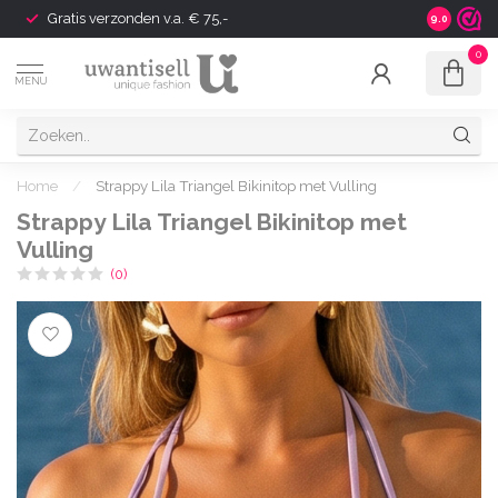
Gratis verzonden v.a. € 75,-
Shipping t
9.0
0
MENU
Home
/
Strappy Lila Triangel Bikinitop met Vulling
Strappy Lila Triangel Bikinitop met
Vulling
(0)