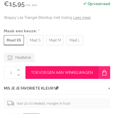
€15,95
Op voorraad
Incl. btw
Strappy Lila Triangel Bikinitop met Vulling
Lees meer
.
Maak een keuze:
*
Maat XS
Maat S
Maat M
Maat L
Maattabel
TOEVOEGEN AAN WINKELWAGEN
+
MIS JE JE FAVORIETE KLEUR?🌈
Voor 22:00 besteld, morgen in huis!