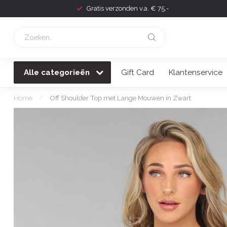
Gratis verzonden v.a. € 75,-
Alle categorieën
Gift Card
Klantenservice
Home
/
Off Shoulder Top met Lange Mouwen in Zwart