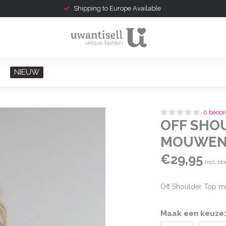
Shipping to Europe Available
NIEUW
0 beoor
OFF SHO
MOUWEN 
€29,95
Incl. bt
Off Shoulder Top 
Maak een keuze