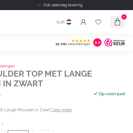
Ook zaterdag levering
0
EUR
9.0
30.081
beoordelingen
delingen
ULDER TOP MET LANGE
IN ZWART
Op voorraad
w
met Lange Mouwen in Zwart
Lees meer
.
:
*