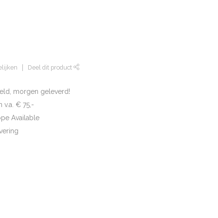
lijken
Deel dit product
eld, morgen geleverd!
 v.a. € 75,-
ope Available
vering