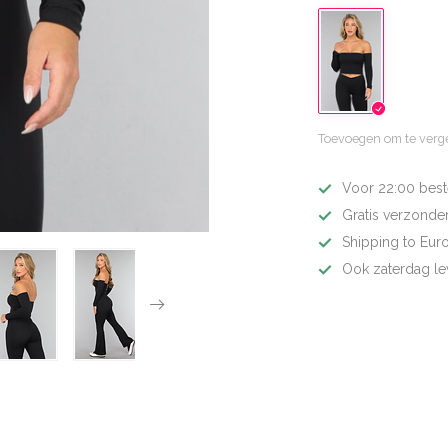
Toevoegen om te verge
Voor 22:00 best
Gratis verzonden
Shipping to Eur
Ook zaterdag le