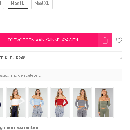
Maat L
M
Maat XL
TOEVOEGEN AAN WINKELWAGEN
+
ETE KLEUR?🌈
esteld, morgen geleverd
g meer varianten: