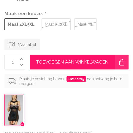
Maak een keuze:
*
Maat 4XL5XL
Maat XL2XL
Maat ML
Maattabel
TOEVOEGEN AAN WINKELWAGEN
Plaats je bestelling binnen
02:41:14
dan ontvang je hem
morgen!