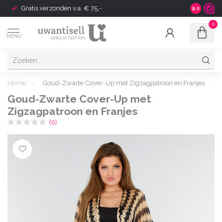
Gratis verzonden v.a. € 75,-
Shipping t
9.0
0
MENU
Home
/
Goud-Zwarte Cover-Up met Zigzagpatroon en Franjes
Goud-Zwarte Cover-Up met
Zigzagpatroon en Franjes
(0)