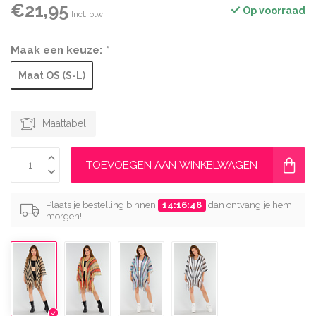
€21,95
Op voorraad
Incl. btw
Maak een keuze:
*
Maat OS (S-L)
Maattabel
TOEVOEGEN AAN WINKELWAGEN
Plaats je bestelling binnen
14:16:48
dan ontvang je hem
morgen!