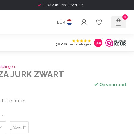
Ook zaterdag levering
0
EUR
9.0
30.081
beoordelingen
delingen
IZA JURK ZWART
Op voorraad
w
art
Lees meer
.
:
*
 M
Maat L