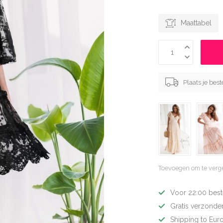
Maattabel
Plaats je bes
Toevoegen om te verge
Voor 22:00 best
Gratis verzonden
Shipping to Eur