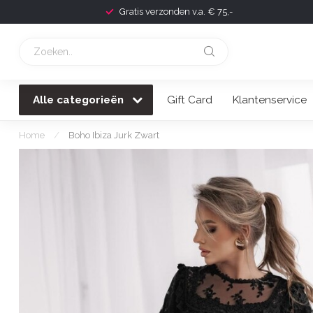
Gratis verzonden v.a. € 75,-
Alle categorieën
Gift Card
Klantenservice
Home
/
Boho Ibiza Jurk Zwart