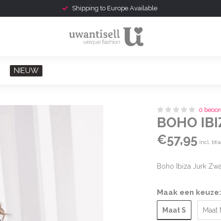
Shipping to Europe Available
NIEUW
0 beoor
BOHO IB
€57,95
Incl. bt
Boho Ibiza Jurk Zw
Maak een keuze
Maat S
Maat