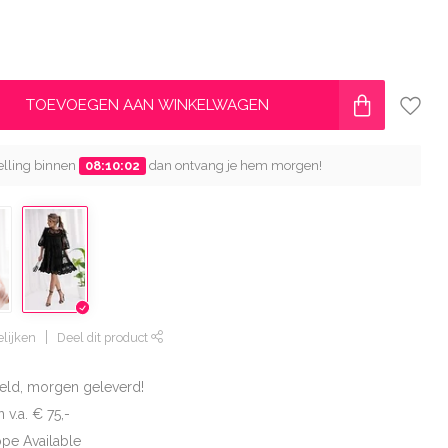
TOEVOEGEN AAN WINKELWAGEN
telling binnen
08:10:01
dan ontvang je hem morgen!
lijken
Deel dit product
eld, morgen geleverd!
 v.a. € 75,-
ope Available