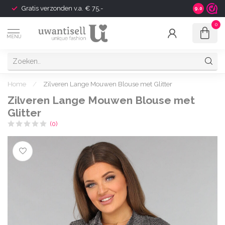
Gratis verzonden v.a. € 75,-
Shipping t
9.0
0
MENU
Home
/
Zilveren Lange Mouwen Blouse met Glitter
Zilveren Lange Mouwen Blouse met
Glitter
(0)