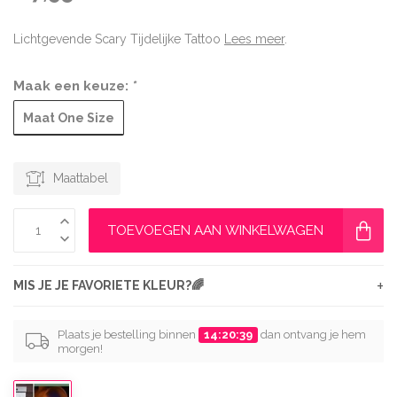
Lichtgevende Scary Tijdelijke Tattoo
Lees meer
.
Maak een keuze:
*
Maat One Size
Maattabel
TOEVOEGEN AAN WINKELWAGEN
+
MIS JE JE FAVORIETE KLEUR?🌈
Plaats je bestelling binnen
14:20:38
dan ontvang je hem
morgen!