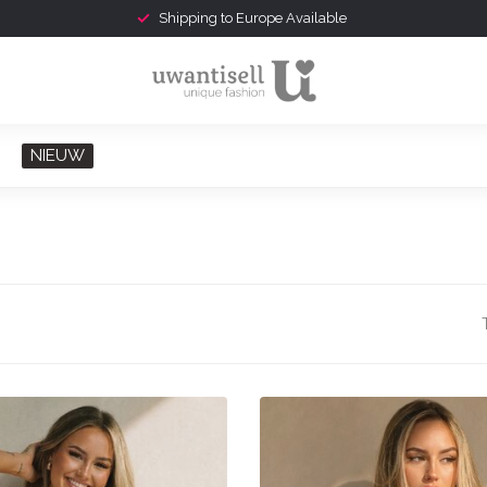
Gratis verzonden v.a. € 75,-
NIEUW