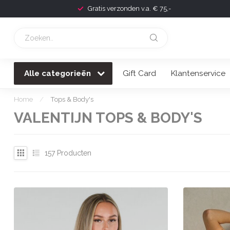
Voor 22:00 besteld, morgen geleverd!
Alle categorieën
Gift Card
Klantenservice
Home
/
Tops & Body's
VALENTIJN TOPS & BODY'S
157
Producten