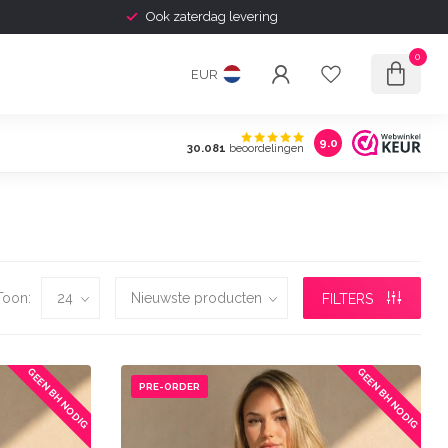
Shipping to Europe Available
0
EUR
9.0
30.081
beoordelingen
Toon:
FILTERS
GEEN BH NODIG
GEEN BH NODIG
PRE-ORDER