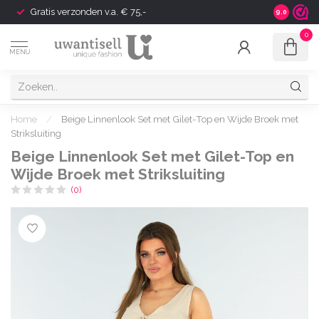
Gratis verzonden v.a. € 75,-
Shipping t
9.0
0
MENU
Home
/
Beige Linnenlook Set met Gilet-Top en Wijde Broek met
Striksluiting
Beige Linnenlook Set met Gilet-Top en
Wijde Broek met Striksluiting
(0)