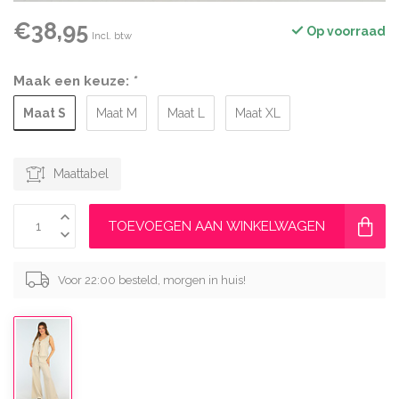
€38,95
Op voorraad
Incl. btw
Maak een keuze:
*
Maat S
Maat M
Maat L
Maat XL
Maattabel
TOEVOEGEN AAN WINKELWAGEN
Voor 22:00 besteld, morgen in huis!