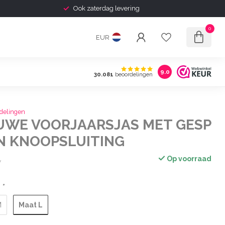
Ook zaterdag levering
0
EUR
9.0
30.081
beoordelingen
delingen
UWE VOORJAARSJAS MET GESP
EN KNOOPSLUITING
Op voorraad
w
:
*
Maat L
M