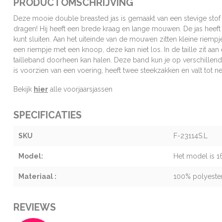
PRODUCTOMSCHRIJVING
Deze mooie double breasted jas is gemaakt van een stevige stof 
dragen! Hij heeft een brede kraag en lange mouwen. De jas heeft
kunt sluiten. Aan het uiteinde van de mouwen zitten kleine riem
een riempje met een knoop, deze kan niet los. In de taille zit aa
tailleband doorheen kan halen. Deze band kun je op verschillende
is voorzien van een voering, heeft twee steekzakken en valt tot ne
Bekijk
hier
alle voorjaarsjassen
SPECIFICATIES
SKU
F-23114S.L
Model:
Het model is 1
Materiaal :
100% polyeste
REVIEWS