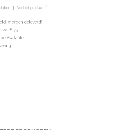
lijken
Deel dit product
eld, morgen geleverd!
 v.a. € 75,-
ope Available
vering