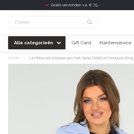
Gratis verzonden v.a. € 75,-
Alle categorieën
Gift Card
Klantenservice
Home
/
Lichblauwe Voorjaarsjas met Gesp Detail en Knoopsluiting