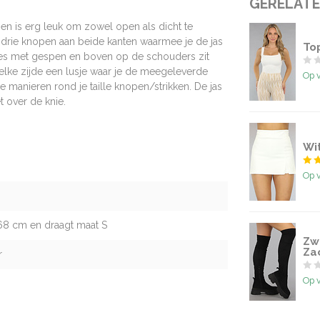
GERELAT
en is erg leuk om zowel open als dicht te
 drie knopen aan beide kanten waarmee je de jas
Top
pjes met gespen en boven op de schouders zit
n elke zijde een lusje waar je de meegeleverde
Op 
 manieren rond je taille knopen/strikken. De jas
t over de knie.
Wit
Op 
68 cm en draagt maat S
Zw
Za
r
Op 