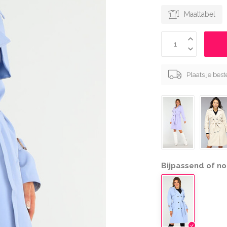
Maattabel
Plaats je bes
Bijpassend of no