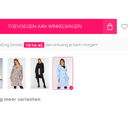
TOEVOEGEN AAN WINKELWAGEN
telling binnen
19:14:43
dan ontvang je hem morgen!
g meer varianten: