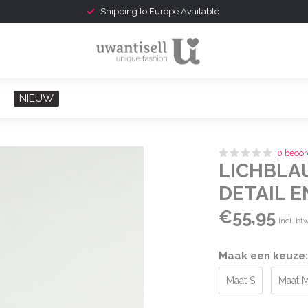
Shipping to Europe Available
NIEUW
0 beoor
LICHBLA
DETAIL 
€55,95
Incl. bt
Maak een keuze
Maat S
Maat 