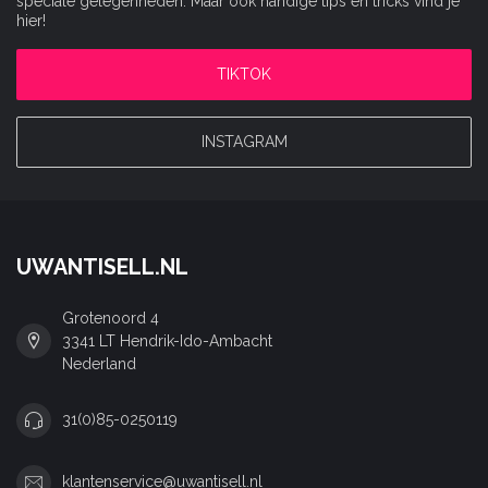
speciale gelegenheden. Maar ook handige tips en tricks vind je
hier!
TIKTOK
INSTAGRAM
UWANTISELL.NL
Grotenoord 4
3341 LT Hendrik-Ido-Ambacht
Nederland
31(0)85-0250119
klantenservice@uwantisell.nl