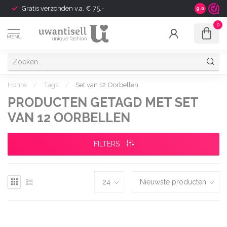
Gratis verzonden v.a. € 75,-
Shipping t
9.0
0
MENU
Home
/
Tags
/
Set van 12 Oorbellen
PRODUCTEN GETAGD MET SET
VAN 12 OORBELLEN
FILTERS