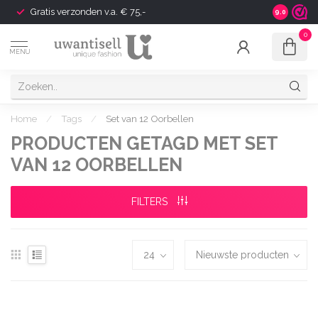
Gratis verzonden v.a. € 75,-
Shipping t
9.0
0
MENU
Home
/
Tags
/
Set van 12 Oorbellen
PRODUCTEN GETAGD MET SET
VAN 12 OORBELLEN
FILTERS