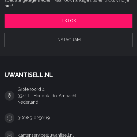
speciale gelegenheden. Maar ook handige tips en tricks vind je
hier!
TIKTOK
INSTAGRAM
UWANTISELL.NL
Grotenoord 4
3341 LT Hendrik-Ido-Ambacht
Nederland
31(0)85-0250119
klantenservice@uwantisell.nl