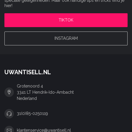
speciale gelegenheden. Maar ook handige tips en tricks vind je
hier!
TIKTOK
INSTAGRAM
UWANTISELL.NL
Grotenoord 4
3341 LT Hendrik-Ido-Ambacht
Nederland
31(0)85-0250119
klantenservice@uwantisell.nl