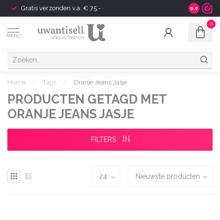
Gratis verzonden v.a. € 75,-
Shipping t
9.0
0
MENU
Home
/
Tags
/
Oranje Jeans Jasje
PRODUCTEN GETAGD MET
ORANJE JEANS JASJE
FILTERS