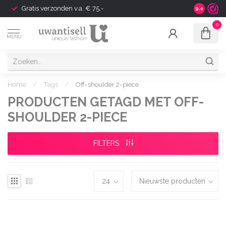
Gratis verzonden v.a. € 75,-
Shipping t
9.0
0
MENU
Home
/
Tags
/
Off-shoulder 2-piece
PRODUCTEN GETAGD MET OFF-
SHOULDER 2-PIECE
FILTERS