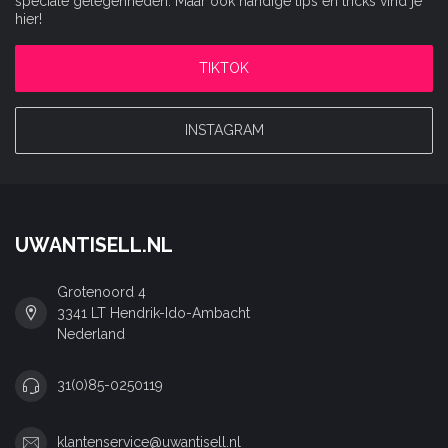
speciale gelegenheden. Maar ook handige tips en tricks vind je
hier!
TIKTOK
INSTAGRAM
UWANTISELL.NL
Grotenoord 4
3341 LT Hendrik-Ido-Ambacht
Nederland
31(0)85-0250119
klantenservice@uwantisell.nl