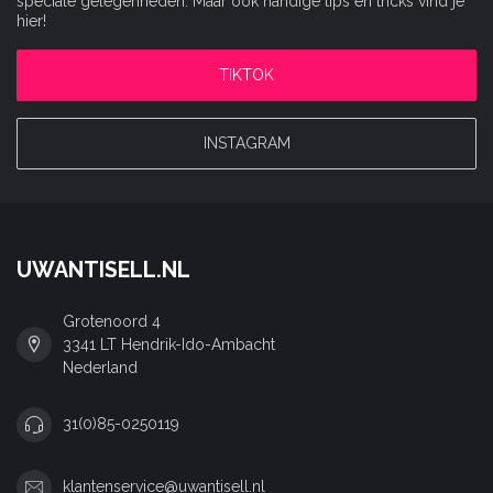
speciale gelegenheden. Maar ook handige tips en tricks vind je
hier!
TIKTOK
INSTAGRAM
UWANTISELL.NL
Grotenoord 4
3341 LT Hendrik-Ido-Ambacht
Nederland
31(0)85-0250119
klantenservice@uwantisell.nl