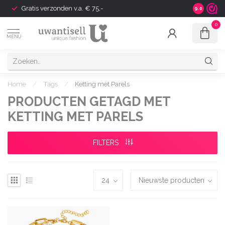
Gratis verzonden v.a. € 75,-
Shipping t
9.0
0
MENU
Home
/
Tags
/
Ketting met Parels
PRODUCTEN GETAGD MET
KETTING MET PARELS
FILTERS