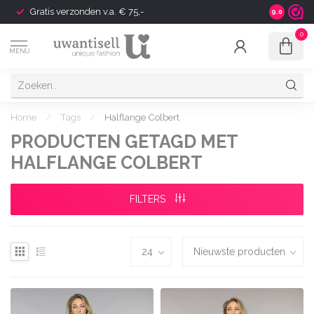
Gratis verzonden v.a. € 75,-
Shipping t
9.0
0
MENU
Home
/
Tags
/
Halflange Colbert
PRODUCTEN GETAGD MET
HALFLANGE COLBERT
FILTERS