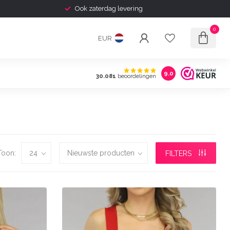
Ook zaterdag levering
0
EUR
9.0
30.081
beoordelingen
Toon:
FILTERS