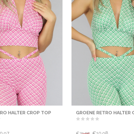
RO HALTER CROP TOP
GROENE RETRO HALTER 
0,97
€10,98
€21,95