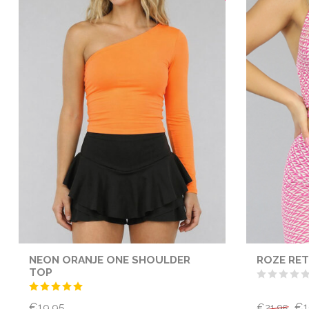
NEON ORANJE ONE SHOULDER
ROZE RET
TOP
€19,95
€1
€21,95