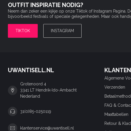
OUTFIT INSPIRATIE NODIG?
Neem dan zeker een kijkje op onze Tiktok of Instagram Pagina. 
bijvoorbeeld festivals of speciale gelegenheden. Maar ook handige 
TIKTOK
INSTAGRAM
UWANTISELL.NL
KLANTEN
Algemene Vo
Grotenoord 4
Verzenden
3341 LT Hendrik-Ido-Ambacht
Nederland
Betaalmethod
FAQ & Contac
31(0)85-0250119
Maattabellen
Retour & Klac
klantenservice@uwantisell.nl