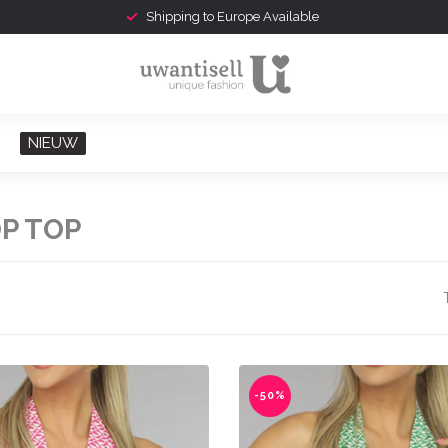
Shipping to Europe Available
NIEUW
P TOP
-50%