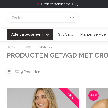
Gratis verzonden v.a. € 75,-
Alle categorieën
Gift Card
Klantenservice
Home
/
Tags
/
Crop Top
PRODUCTEN GETAGD MET CRO
9
Producten
NEON
-50%