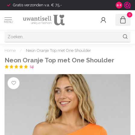
Gratis verzonden v.a. € 75,-
Shipping t
9.0
0
MENU
Home
/
Neon Oranje Top met One Shoulder
Neon Oranje Top met One Shoulder
(4)