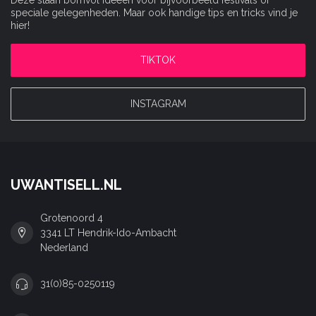
Deze staan bomvol ideeën voor bijvoorbeeld festivals of
speciale gelegenheden. Maar ook handige tips en tricks vind je
hier!
TIKTOK
INSTAGRAM
UWANTISELL.NL
Grotenoord 4
3341 LT Hendrik-Ido-Ambacht
Nederland
31(0)85-0250119