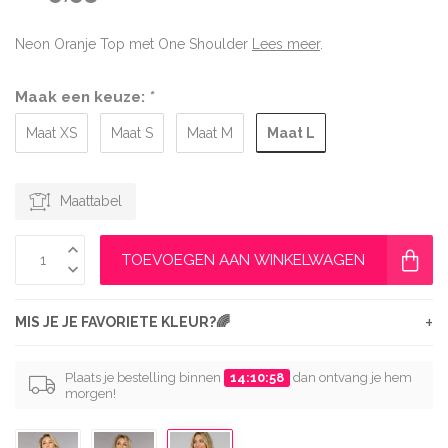
Neon Oranje Top met One Shoulder
Lees meer
.
Maak een keuze:
*
Maat L
Maat XS
Maat S
Maat M
Maattabel
TOEVOEGEN AAN WINKELWAGEN
+
MIS JE JE FAVORIETE KLEUR?🌈
Plaats je bestelling binnen
14:10:57
dan ontvang je hem
morgen!