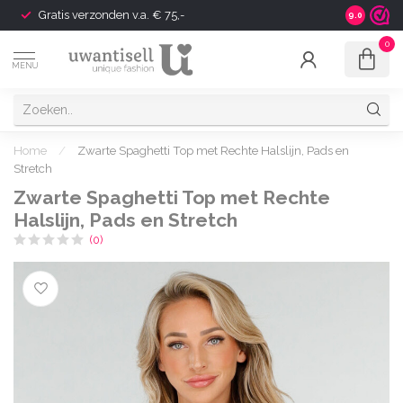
Gratis verzonden v.a. € 75,-
Shipping t
9.0
0
MENU
Home
/
Zwarte Spaghetti Top met Rechte Halslijn, Pads en
Stretch
Zwarte Spaghetti Top met Rechte
Halslijn, Pads en Stretch
(0)