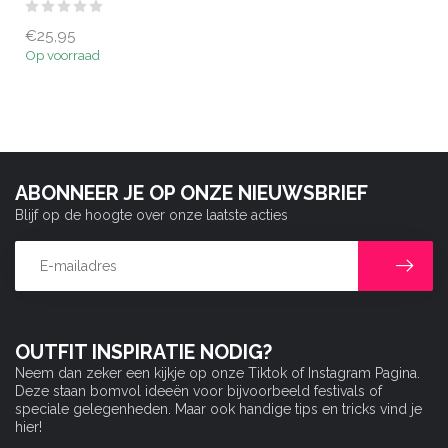
€25,95
Op voorraad
ABONNEER JE OP ONZE NIEUWSBRIEF
Blijf op de hoogte over onze laatste acties
OUTFIT INSPIRATIE NODIG?
Neem dan zeker een kijkje op onze Tiktok of Instagram Pagina.
Deze staan bomvol ideeën voor bijvoorbeeld festivals of
speciale gelegenheden. Maar ook handige tips en tricks vind je
hier!