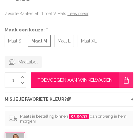
Zwarte Kanten Shirt met V Hals
Lees meer
.
Maak een keuze:
*
Maat M
Maat S
Maat L
Maat XL
Maattabel
TOEVOEGEN AAN WINKELWAGEN
+
MIS JE JE FAVORIETE KLEUR?🌈
Plaats je bestelling binnen
05:09:32
dan ontvang je hem
morgen!