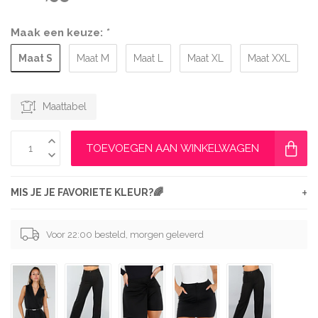
Maak een keuze:
*
Maat S
Maat M
Maat L
Maat XL
Maat XXL
Maattabel
TOEVOEGEN AAN WINKELWAGEN
+
MIS JE JE FAVORIETE KLEUR?🌈
Voor 22:00 besteld, morgen geleverd