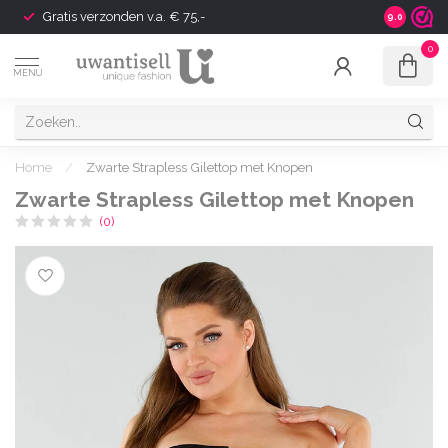
Gratis verzonden v.a. € 75,-
Shipping t
9.0
0
MENU
Home
/
Zwarte Strapless Gilettop met Knopen
Zwarte Strapless Gilettop met Knopen
(0)