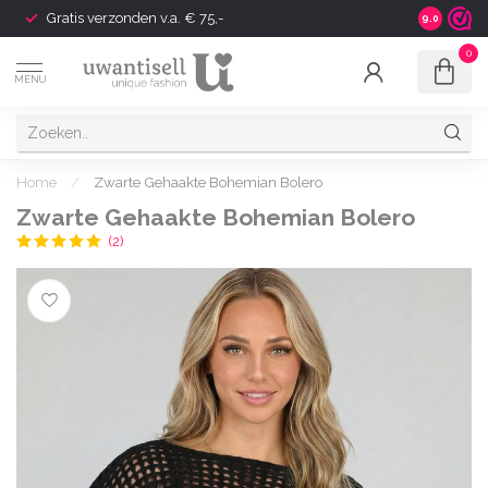
Gratis verzonden v.a. € 75,-
Shipping t
9.0
0
MENU
Home
/
Zwarte Gehaakte Bohemian Bolero
Zwarte Gehaakte Bohemian Bolero
(2)