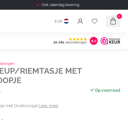
Shipping to Europe Available
0
EUR
9.0
30.081
beoordelingen
delingen
EUP/RIEMTASJE MET
OOPJE
Op voorraad
w
sje met Drukknoopje
Lees meer
.
:
*