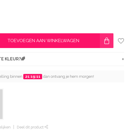
TOEVOEGEN AAN WINKELWAGEN
+
ETE KLEUR?🌈
telling binnen
21:19:10
dan ontvang je hem morgen!
lijken
Deel dit product