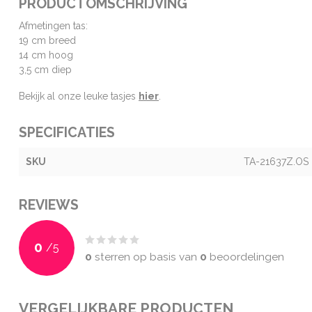
PRODUCTOMSCHRIJVING
Afmetingen tas:
19 cm breed
14 cm hoog
3,5 cm diep
Bekijk al onze leuke tasjes
hier
.
SPECIFICATIES
SKU
TA-21637Z.OS
REVIEWS
0
/
5
0
sterren op basis van
0
beoordelingen
VERGELIJKBARE PRODUCTEN