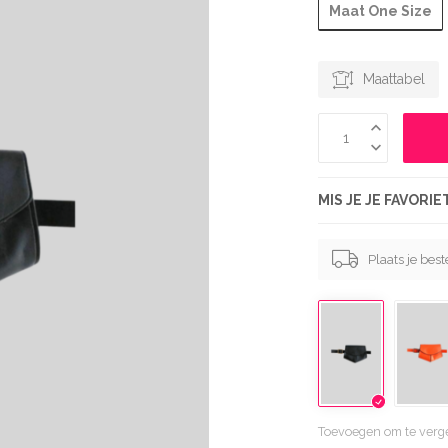
Maat One Size
Maattabel
MIS JE JE FAVORI
Plaats je bes
Toevoegen om te verge