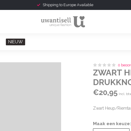
Gratis verzonden v.a. € 75,-
NIEUW
0 beoor
ZWART H
DRUKKN
€20,95
Incl. bt
Zwart Heup/Riemta
Maak een keuze