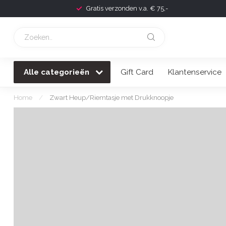
Voor 22:00 besteld, morgen geleverd!
Alle categorieën
Gift Card
Klantenservice
Home
/
Zwart Heup/Riemtasje met Drukknoopje