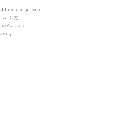
eld, morgen geleverd!
 v.a. € 75,-
ope Available
vering