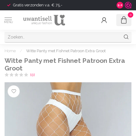
Gratis verzonden v.a. € 75,-
Shipping t
9.0
0
MENU
Home
/
Witte Panty met Fishnet Patroon Extra Groot
Witte Panty met Fishnet Patroon Extra
Groot
(0)