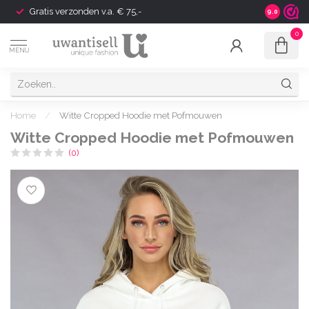
Gratis verzonden v.a. € 75,-
Shipping t
9.0
0
MENU
Home
/
Witte Cropped Hoodie met Pofmouwen
Witte Cropped Hoodie met Pofmouwen
(0)