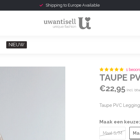
Shipping to Europe Available
NIEUW
1 beoor
TAUPE PV
€22,95
Incl. bt
Taupe PVC Legging 
Maak een keuze
Ma
Maat S/M