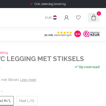
Ook zaterdag levering
0
EUR
9.0
30.081
beoordelingen
deling
C LEGGING MET STIKSELS
Op voorraad
w
met Stiksels
Lees meer
.
:
*
at M/L
Maat L/XL