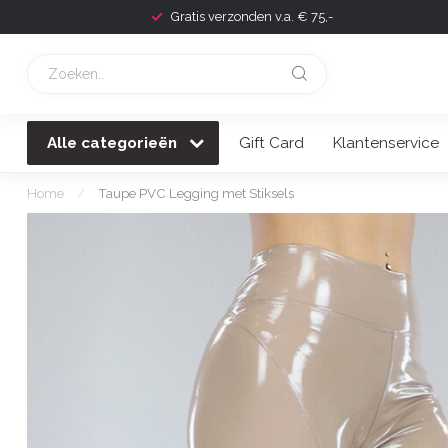
Gratis verzonden v.a. € 75,-
Alle categorieën
Gift Card
Klantenservice
Home
/
Taupe PVC Legging met Stiksels