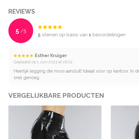
REVIEWS
5
/
5
5
sterren op basis van
1
beoordelingen
Esther Kruiger
Geplaatst op 1 Juni 2023 at 16:02
Heerlijk legging die mooi aansluit! Ideaal voor op kantoor. In
snel genoeg.
VERGELIJKBARE PRODUCTEN