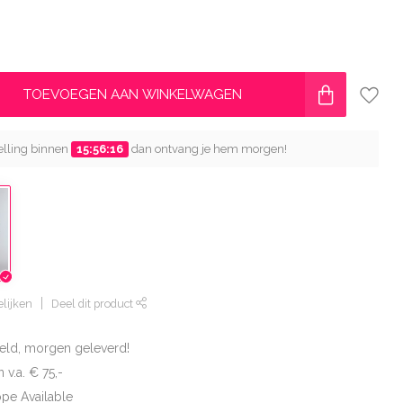
TOEVOEGEN AAN WINKELWAGEN
telling binnen
15:56:15
dan ontvang je hem morgen!
lijken
Deel dit product
eld, morgen geleverd!
 v.a. € 75,-
ope Available