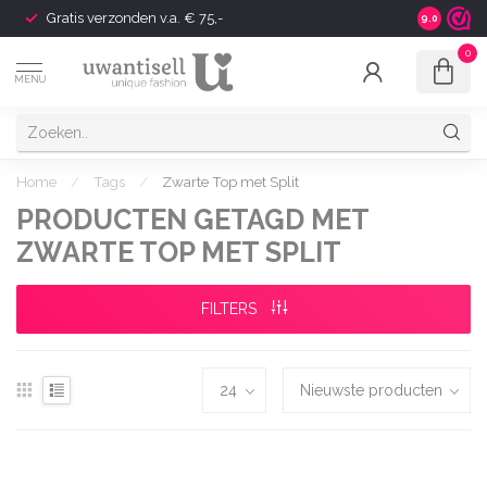
Gratis verzonden v.a. € 75,-
Shipping t
9.0
0
MENU
Home
/
Tags
/
Zwarte Top met Split
PRODUCTEN GETAGD MET
ZWARTE TOP MET SPLIT
FILTERS