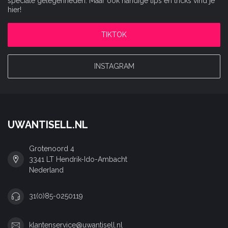
speciale gelegenheden. Maar ook handige tips en tricks vind je
hier!
TIKTOK
INSTAGRAM
UWANTISELL.NL
Grotenoord 4
3341 LT Hendrik-Ido-Ambacht
Nederland
31(0)85-0250119
klantenservice@uwantisell.nl