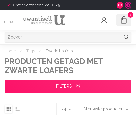
Gratis verzonden v.a. € 75,-
Shipping t
9.0
0
MENU
Home
/
Tags
/
Zwarte Loafers
PRODUCTEN GETAGD MET
ZWARTE LOAFERS
FILTERS