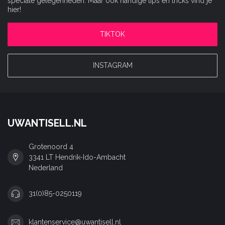
speciale gelegenheden. Maar ook handige tips en tricks vind je
hier!
TIKTOK
INSTAGRAM
UWANTISELL.NL
Grotenoord 4
3341 LT Hendrik-Ido-Ambacht
Nederland
31(0)85-0250119
klantenservice@uwantisell.nl