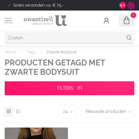
Gratis verzonden v.a. € 75,-
Shipping t
9.0
0
MENU
Home
/
Tags
/
Zwarte Bodysuit
PRODUCTEN GETAGD MET
ZWARTE BODYSUIT
FILTERS