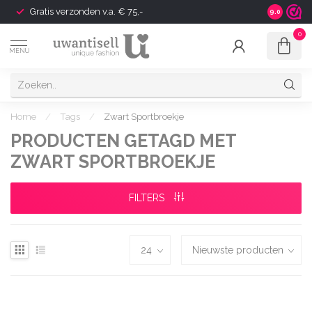
Gratis verzonden v.a. € 75,-
Shipping t
9.0
0
MENU
Home
/
Tags
/
Zwart Sportbroekje
PRODUCTEN GETAGD MET
ZWART SPORTBROEKJE
FILTERS