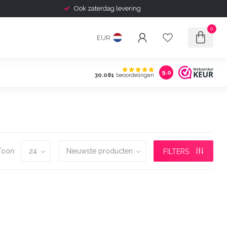
Ook zaterdag levering
0
EUR
9.0
30.081
beoordelingen
Toon:
FILTERS