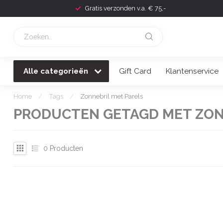
Gratis verzonden v.a. € 75,-
Alle categorieën
Gift Card
Klantenservice
Home
/
Tags
/
Zonnebril met Parels
PRODUCTEN GETAGD MET ZON
0
Producten